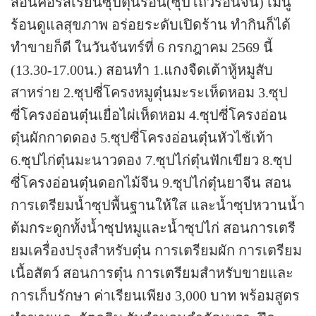
สอนคอร์สเรียน
ซุปตุ๋นร้อน(ซุปโถวร้อนจีน) เมนู
ร้อนดูแลสุขภาพ อร่อยระดับเปิดร้าน ทำกินก็ได้
ทำขายก็ดี
ในวันจันทร์ที่ 6 กรกฎาคม 2569 นี้
(13.30-17.00น.) สอนทำ
1.แกงจืดเต้าหู้หมูสับ
สาหร่าย 2.ซุปซี่โครงหมูตุ๋นมะระเห็ดหอม 3.ซุป
ซี่โครงอ่อนตุ๋นเยื่อไผ่เห็ดหอม 4.ซุปซี่โครงอ่อน
ตุ๋นผักกาดดอง 5.ซุปซี่โครงอ่อนตุ๋นหัวไช้เท้า
6.ซุปไก่ตุ๋นมะนาวดอง 7.ซุปไก่ตุ๋นฟักเขียว 8.ซุป
ซี่โครงอ่อนตุ๋นดอกไม้จีน 9.ซุปไก่ตุ๋นยาจีน สอน
การเตรียมน้ำซุปพื้นฐานให้ใส และน้ำซุปหวานน้ำ
ต้มกระดูกทั้งน้ำซุปหมูและน้ำซุปไก่ สอนการเตรี
ยมเครื่องปรุงสำหรับตุ๋น การเตรียมผัก การเตรียม
เนื้อสัตว์ สอนการตุ๋น การเตรียมสำหรับขายและ
การเก็บรักษา
ค่าเรียนเพียง 3,000 บาท พร้อมสูตร